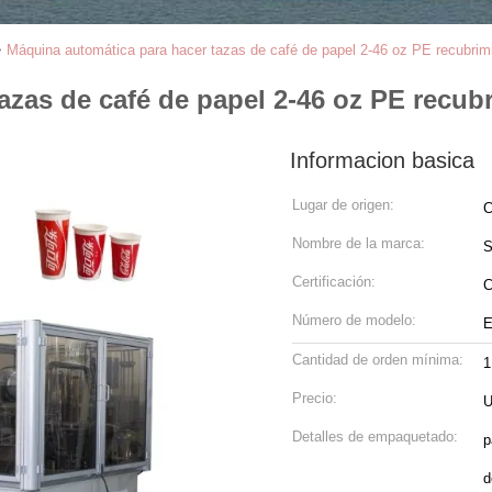
>
Máquina automática para hacer tazas de café de papel 2-46 oz PE recubri
azas de café de papel 2-46 oz PE recu
Informacion basica
Lugar de origen:
C
Nombre de la marca:
S
Certificación:
C
Número de modelo:
E
Cantidad de orden mínima:
1
Precio:
U
Detalles de empaquetado:
p
d