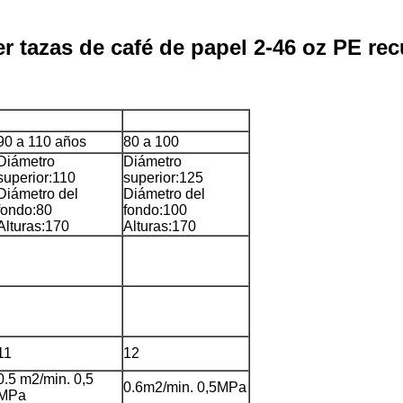
r tazas de café de papel 2-46 oz PE re
90 a 110 años
80 a 100
Diámetro
Diámetro
superior:110
superior:125
Diámetro del
Diámetro del
fondo:80
fondo:100
Alturas:170
Alturas:170
11
12
0.5 m2/min. 0,5
0.6m2/min. 0,5MPa
MPa