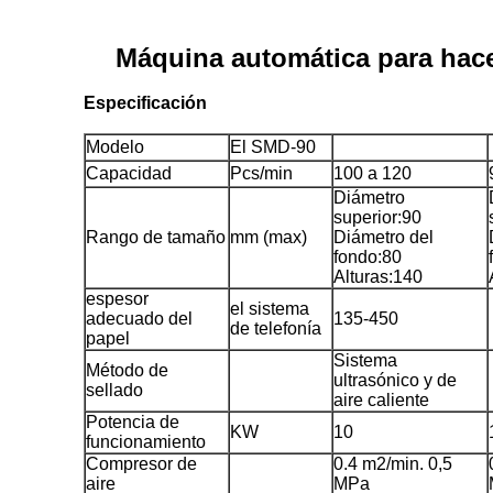
Máquina automática para hace
Especificación
Modelo
El SMD-90
Capacidad
Pcs/min
100 a 120
Diámetro
superior:90
Rango de tamaño
mm (max)
Diámetro del
fondo:80
Alturas:140
espesor
el sistema
adecuado del
135-450
de telefonía
papel
Sistema
Método de
ultrasónico y de
sellado
aire caliente
Potencia de
KW
10
funcionamiento
Compresor de
0.4 m2/min. 0,5
aire
MPa