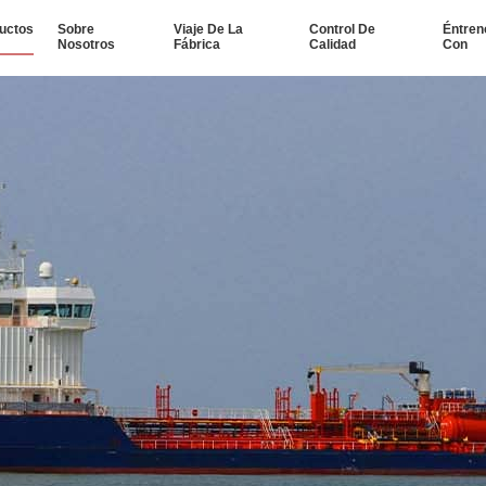
uctos
Sobre
Viaje De La
Control De
Éntren
Nosotros
Fábrica
Calidad
Con