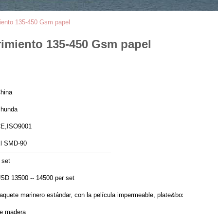
miento 135-450 Gsm papel
brimiento 135-450 Gsm papel
hina
hunda
E,ISO9001
l SMD-90
 set
SD 13500 -- 14500 per set
aquete marinero estándar, con la película impermeable, plate&box
e madera