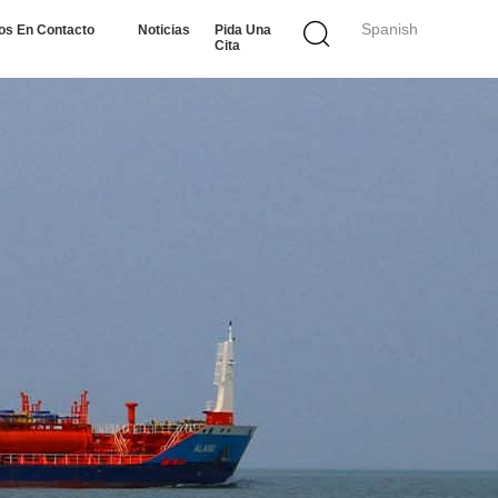
Spanish
os En Contacto
Noticias
Pida Una
Cita