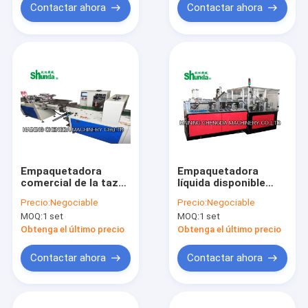
caliente
Contactar ahora
Contactar ahora
Empaquetadora
Empaquetadora
comercial de la taza
líquida disponible
de papel del jugo/del
completamente
Precio:
Negociable
Precio:
Negociable
café con la pantalla
automática de la
MOQ:
1 set
MOQ:
1 set
táctil
taza de papel 70-
80pcs/Min
Obtenga el último precio
Obtenga el último precio
Contactar ahora
Contactar ahora