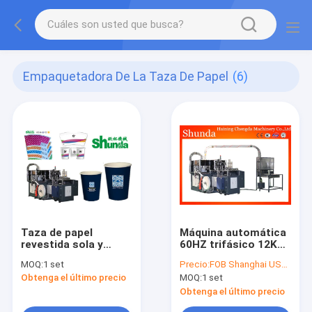
Empaquetadora De La Taza De Papel
(6)
Taza de papel
Máquina automática
revestida sola y
60HZ trifásico 12KW
doble del PE que
de la taza de papel
MOQ:
1 set
Precio:
FOB Shanghai US$41000-60000
hace control del PLC
del sistema del aire
Obtenga el último precio
MOQ:
1 set
de la máquina
caliente
sistema del aire
Obtenga el último precio
ultrasónico y