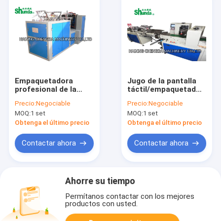
Empaquetadora
Jugo de la pantalla
profesional de la
táctil/empaquetadora
taza de papel
comerciales de la
Precio:
Negociable
Precio:
Negociable
taza de papel del
MOQ:
1 set
MOQ:
1 set
café
Obtenga el último precio
Obtenga el último precio
Contactar ahora
Contactar ahora
Ahorre su tiempo
Permítanos contactar con los mejores
productos con usted.