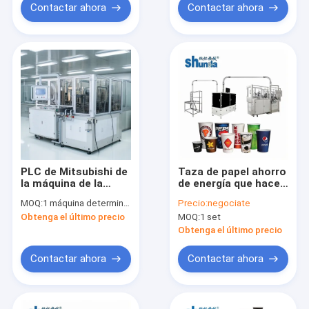
Contactar ahora
Contactar ahora
PLC de Mitsubishi de
Taza de papel ahorro
la máquina de la
de energía que hace
producción de la
el establo de la
MOQ:
1 máquina determinada de la taza de papel
Precio:
negociate
taza de papel del
máquina rápido para
Obtenga el último precio
MOQ:
1 set
café con la
la taza de Cofee
lubricación auto
Obtenga el último precio
Contactar ahora
Contactar ahora