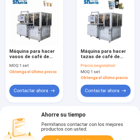
Máquina para hacer
Máquina para hacer
vasos de café de
tazas de café de
papel desechables
papel de alta
MOQ:
1 set
Precio:
negonation
totalmente
velocidad 120-150
Obtenga el último precio
MOQ:
1 set
automática 120-160
Pcs / min
piezas/min
Obtenga el último precio
Contactar ahora
Contactar ahora
Ahorre su tiempo
Permítanos contactar con los mejores
productos con usted.