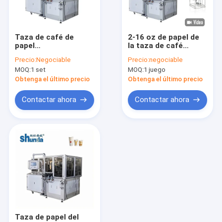
Viaje de la fábrica
Control de calidad
Taza de café de
2-16 oz de papel de
papel
la taza de café
Éntrenos en contacto con
completamente
máquina de hacer
Precio:
Negociable
Precio:
negociable
automática que hace
automática para
MOQ:
1 set
MOQ:
1 juego
la máquina con
bebidas calientes y
Noticias
velocidad
frías
Obtenga el último precio
Obtenga el último precio
Pida una cita
Contactar ahora
Contactar ahora
News
Máquina automática de la taza de papel
taza de té de papel que hace la máquina
Taza de café de papel que hace la máquina
Taza de papel del