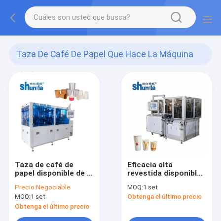
Taza De Café De Papel Que Hace La Máquina
(29)
Taza de café de
Eficacia alta
papel disponible de la
revestida disponible
eficacia alta que
de la máquina de la
Precio:
Negociable
MOQ:
1 set
hace la máquina con
producción de la
MOQ:
1 set
Obtenga el último precio
el seguimiento
taza de papel del PE
fotoeléctrico
Obtenga el último precio