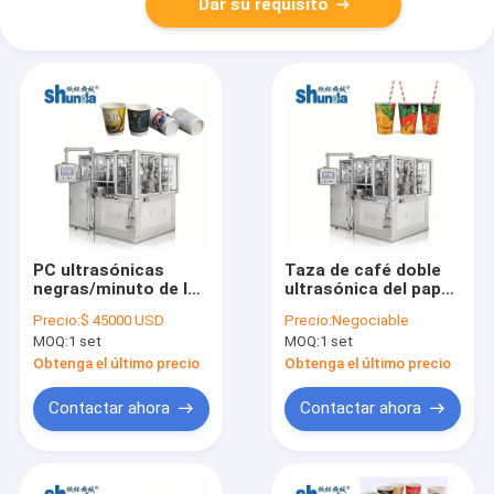
Dar su requisito
PC ultrasónicas
Taza de café doble
negras/minuto de la
ultrasónica del papel
máquina 90 de la
de aire caliente que
Precio:
$ 45000 USD
Precio:
Negociable
producción de la
hace máquina 100
MOQ:
1 set
MOQ:
1 set
taza de papel del aire
PC/minuto 12
caliente
kilovatios
Obtenga el último precio
Obtenga el último precio
Contactar ahora
Contactar ahora