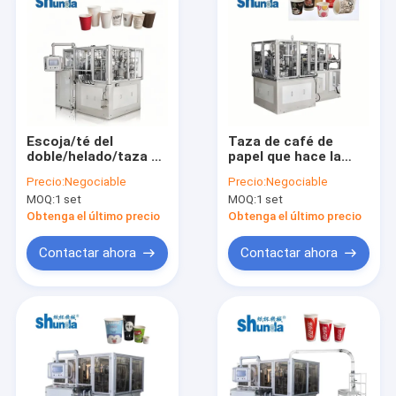
Escoja/té del
Taza de café de
doble/helado/taza de
papel que hace la
papel cubiertos PE
máquina, taza de
Precio:
Negociable
Precio:
Negociable
que hace la
café de papel
MOQ:
1 set
MOQ:
1 set
maquinaria
automática que hace
380V/220V
la máquina, 100
Obtenga el último precio
Obtenga el último precio
PC/minuto, tazas
calientes de la
Contactar ahora
Contactar ahora
bebida y tazas frías
de la bebida
Hogar
Productos
Sobre nosotros