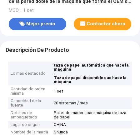
de la pared doble de la máquina que forma el OEM de
la máquina
MOQ：1 set
Mejor precio
Contactar ahora
Descripción De Producto
taza de papel automática que hace la
máquina
Lo más destacado
,
Taza de papel disponible que hace la
máquina
Cantidad de orden
1 set
mínima
Capacidad de la
20 sistemas / mes
fuente
Detalles de
Pallet de madera para máquina de taza
empaquetado
de papel
Lugar de origen
CHINA
Nombre de la marca
Shunda