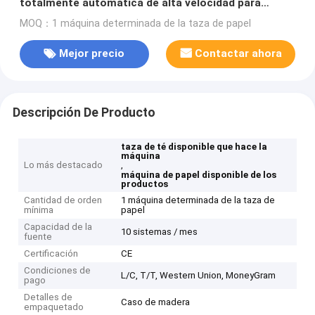
totalmente automática de alta velocidad para
Arabia Saudita
MOQ：1 máquina determinada de la taza de papel
Mejor precio
Contactar ahora
Descripción De Producto
taza de té disponible que hace la
máquina
Lo más destacado
,
máquina de papel disponible de los
productos
Cantidad de orden
1 máquina determinada de la taza de
mínima
papel
Capacidad de la
10 sistemas / mes
fuente
Certificación
CE
Condiciones de
L/C, T/T, Western Union, MoneyGram
pago
Detalles de
Caso de madera
empaquetado