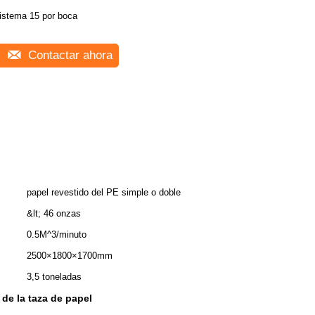
istema 15 por boca
Contactar ahora
papel revestido del PE simple o doble
&lt; 46 onzas
0.5M^3/minuto
2500×1800×1700mm
3,5 toneladas
 de la taza de papel