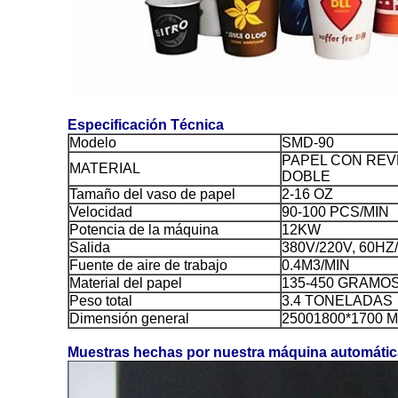
Especificación Técnica
Modelo
SMD-90
PAPEL CON REV
MATERIAL
DOBLE
Tamaño del vaso de papel
2-16 OZ
Velocidad
90-100 PCS/MIN
Potencia de la máquina
12KW
Salida
380V/220V, 60H
Fuente de aire de trabajo
0.4M3/MIN
Material del papel
135-450 GRAMO
Peso total
3.4 TONELADAS
Dimensión general
25001800*1700 
Muestras hechas por nuestra máquina automátic