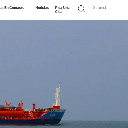
Spanish
os En Contacto
Noticias
Pida Una
Cita