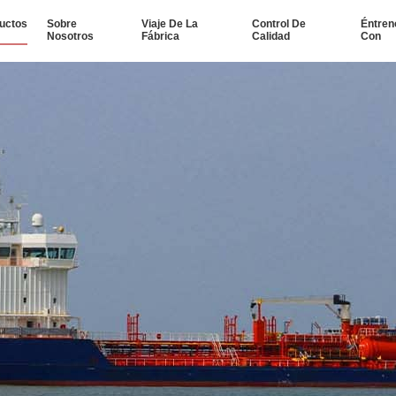
uctos
Sobre
Viaje De La
Control De
Éntren
Nosotros
Fábrica
Calidad
Con