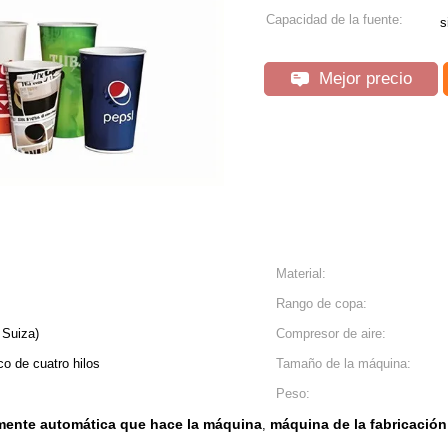
Capacidad de la fuente:
s
Mejor precio
Material:
Rango de copa:
 Suiza)
Compresor de aire:
co de cuatro hilos
Tamaño de la máquina:
Peso:
mente automática que hace la máquina
máquina de la fabricación
,