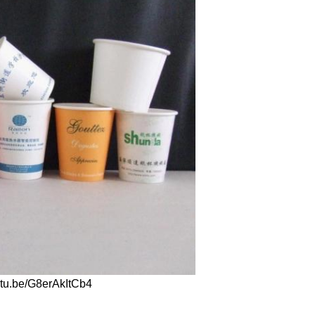
outu.be/G8erAkItCb4