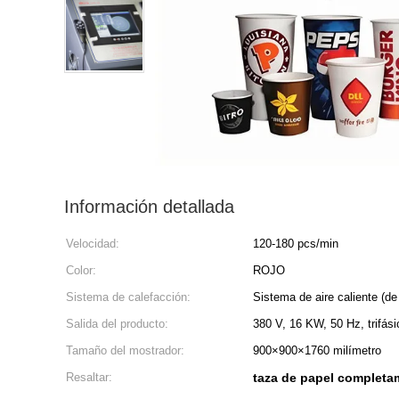
Información detallada
Velocidad:
120-180 pcs/min
Color:
ROJO
Sistema de calefacción:
Sistema de aire caliente (de
Salida del producto:
380 V, 16 KW, 50 Hz, trifási
Tamaño del mostrador:
900×900×1760 milímetro
Resaltar:
taza de papel completa