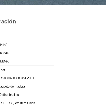
ración
HINA
hunda
MD-90
 set
 450000-60000 USD/SET
aquete de madera
0 días hábiles
 / T, L / C, Western Union