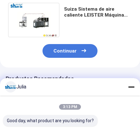
Suiza Sistema de aire
caliente LEISTER Máquina
formadora de vasos de
papel para bebidas calientes
Continuar
Productos Recomendados
Julia
3:13 PM
Good day, what product are you looking for?
50hz PLC Control
Máquina para hacer
100-120pcs/ta