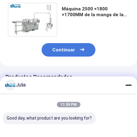
Máquina 2500 ×1800
×1700MM de la manga de la
taza del papel de empapelar
del doble de la eficacia alta
Continuar
Productos Recomendados
Julia
11:39 PM
Good day, what product are you looking for?
Máquina
Máquina de
Control digital