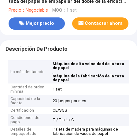
taza del papel de empapelar del doble de la eficacia
alta
Precio：Negociable
MOQ：1 set
Mejor precio
Contactar ahora
Descripción De Producto
Máquina de alta velocidad de la taza
de papel
Lo más destacado
,
máquina de la fabricación de la taza
de papel
Cantidad de orden
1 set
mínima
Capacidad de la
20 juegos por mes
fuente
Certificación
CE/SGS
Condiciones de
T / T o L / C
pago
Detalles de
Paleta de madera para máquinas de
empaquetado
fabricación de vasos de papel